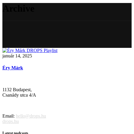
Archive
január 14, 2025
Éry Márk
1132 Budapest,
Csanády utca 4/A
Email:
hello@drops.hu
drops.hu
Latest podcasts