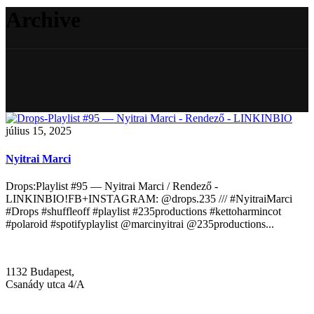
Archive
július 15, 2025
Nyitrai Marci
Drops:Playlist #95 — Nyitrai Marci / Rendező -
LINKINBIO!FB+INSTAGRAM: @drops.235 /// #NyitraiMarci
#Drops #shuffleoff #playlist #235productions #kettoharmincot
#polaroid #spotifyplaylist @marcinyitrai @235productions...
1132 Budapest,
Csanády utca 4/A