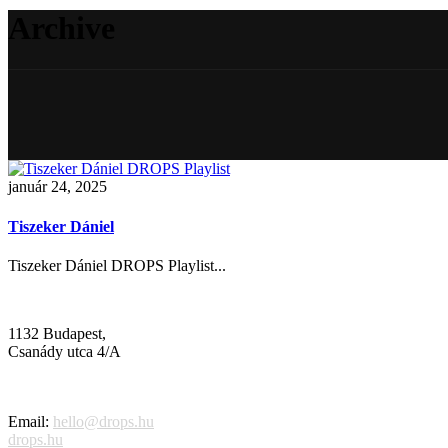
Archive
január 24, 2025
Tiszeker Dániel
Tiszeker Dániel DROPS Playlist...
1132 Budapest,
Csanády utca 4/A
Email:
hello@drops.hu
drops.hu