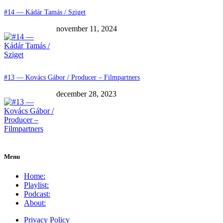
#14 — Kádár Tamás / Sziget
november 11, 2024
#13 — Kovács Gábor / Producer – Filmpartners
december 28, 2023
Menu
Home:
Playlist:
Podcast:
About:
Privacy Policy