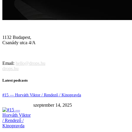
1132 Budapest,
Csanády utca 4/A
Email:
hello@drops.hu
drops.hu
Latest podcasts
#15 — Horváth Viktor / Rendező / Kinopravda
szeptember 14, 2025