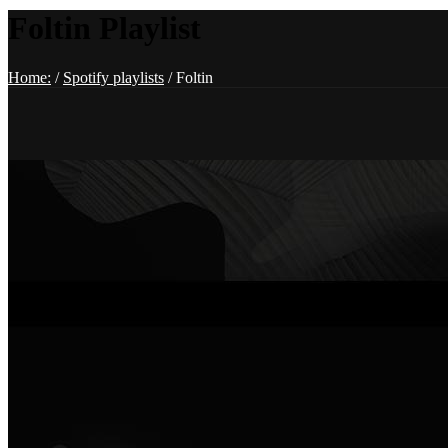
Foltin Playlist
Home:
/
Spotify playlists
/
Foltin