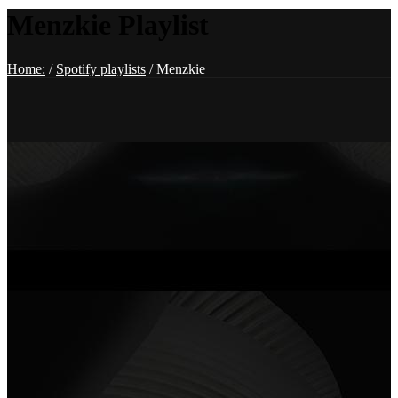
Menzkie Playlist
Home:
/
Spotify playlists
/
Menzkie