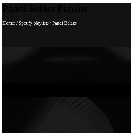
Pándi Balázs Playlist
Home:
/
Spotify playlists
/
Pándi Balázs