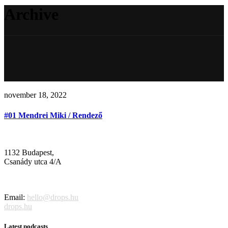
Archive
november 18, 2022
#01 Mendrei Miki / Rendező
1132 Budapest,
Csanády utca 4/A
Email:
hello@drops.hu
drops.hu
Latest podcasts