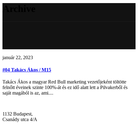
Archive
január 22, 2023
#04 Takács Ákos / M15
Takács Ákos a magyar Red Bull marketing vezetőjeként töltötte
felnőtt éveinek szinte 100%-át és ez idő alatt lett a Pilvakerből és
saját magából is az, ami....
1132 Budapest,
Csanády utca 4/A