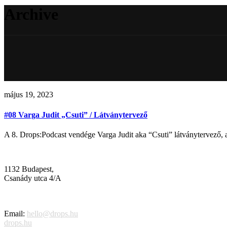
Archive
május 19, 2023
#08 Varga Judit „Csuti” / Látványtervező
A 8. Drops:Podcast vendége Varga Judit aka “Csuti” látványtervező, 
1132 Budapest,
Csanády utca 4/A
Email:
hello@drops.hu
drops.hu